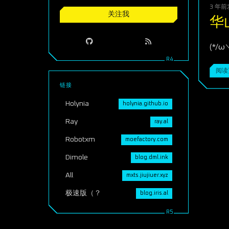
3 年前
关注我
华
(*/ω
阅读
链接
Holynia
holynia.github.io
Ray
ray.al
Robotxm
moefactory.com
Dimole
blog.dml.ink
All
mxts.jiujiuer.xyz
极速版（？
blog.iris.al