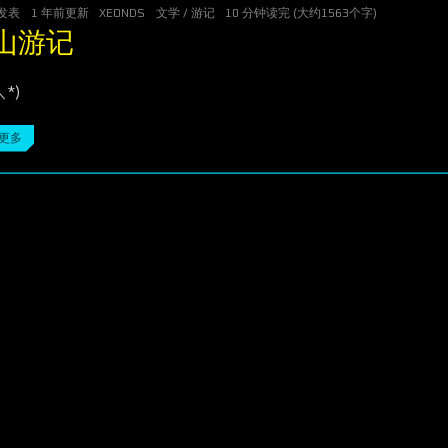
发表
1 年前
更新
XEONDS
文学
/
游记
10 分钟读完 (大约1563个字)
山游记
＼*)
更多