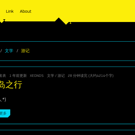
Link
About
文学
游记
发表
1 年前
更新
XEONDS
文学
/
游记
28 分钟读完 (大约4214个字)
岛之行
＼*)
更多