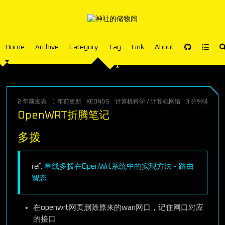
Home
Archive
Category
Tag
Link
About
2 年前
发表
1 年前
更新
XEONDS
计算机科学
/
计算机网络
3 分钟读完 (大
OpenWRT折腾笔记
多拨
ref:
单线多拨在OpenWrt系统中的实现方法 - 路由
智态
在openwrt网页删除原来的wan网口，记住网口对应
的接口