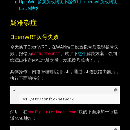
OpenWrt 多拨负载均衡不起作用_openwrt负载均衡-
CSDN博客
疑难杂症
OpenWRT拨号失败
今天换了OpenWRT，在WAN端口设置拨号后发现拨号失
USER_REQUEST
败，报错为
。试了下
这个
解决方案：强制
给端口指定MAC地址之后，发现拨号成功了。。
具体操作：网络管理端启用ssh，通过ssh连接路由器后，
执行下面的指令：
1
vi /etc/config/network
config interface 'wan'
然后，在
块的下面添加一行指
派MAC地址：