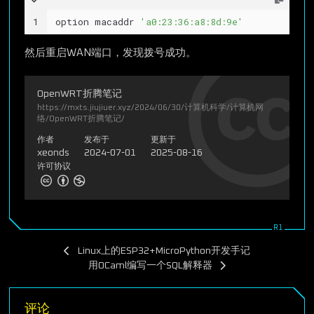
1
option macaddr 
'a0:23:36:a8:8d:9e'
然后重启WAN端口，发现拨号成功。
OpenWRT折腾笔记
https://mxts.jiujiuer.xyz/2024/06/30/计算机科学/计算机网
络/OpenWRT折腾笔记/
作者
发布于
更新于
xeonds
2024-07-01
2025-08-16
许可协议
Linux上的ESP32+MicroPython开发手记
用OCaml编写一个SQL解释器
评论